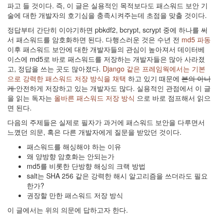
파고 들 것이다. 즉, 이 글은 실용적인 목적보다도 패스워드 보안 기
술에 대한 개발자의 호기심을 충족시켜주는데 초점을 맞출 것이다.
정답부터 간단히 이야기하면 pbkdf2, bcrypt, scrypt 중에 하나를 써
서 패스워드를 암호화하면 된다. 다행스러운 것은 수년 전
md5 파동
이후 패스워드 보안에 대한 개발자들의 관심이 높아져서 데이터베
이스에 md5로 바로 패스워드를 저장하는 개발자들은 많아 사라졌
고, 정답을 쓰는 곳도 많아졌다.
Django 같은 프레임웍에서는 기본
으로 강력한 패스워드 저장 방식을 채택
하고 있기 때문에
본의 아니
게
안전하게 저장하고 있는 개발자도 많다. 실용적인 관점에서 이 글
을 읽는 독자는
올바른 패스워드 저장 방식
으로 바로 점프해서 읽으
면 된다.
다음의 주제들은 실제로 필자가 과거에 패스워드 보안을 다루면서
느꼈던 의문, 혹은 다른 개발자에게 질문을 받았던 것이다.
패스워드를 해싱해야 하는 이유
왜 양방향 암호화는 안되는가
md5를 비롯한 단방향 해싱의 크랙 방법
salt는 SHA 256 같은 강력한 해시 알고리즘을 쓰더라도 필요
한가?
권장할 만한 패스워드 저장 방식
이 글에서는 위의 의문에 답하고자 한다.